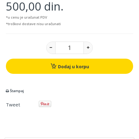
500,00 din.
*u cenu je uračunat PDV
*troškovi dostave nisu uračunati
Dodaj u korpu
Štampaj
Tweet