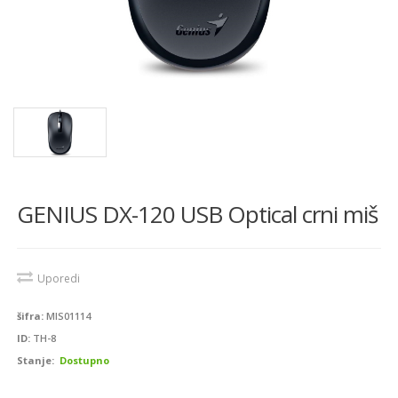
GENIUS DX-120 USB Optical crni miš
Uporedi
šifra:
MIS01114
ID:
TH-8
Stanje:
Dostupno