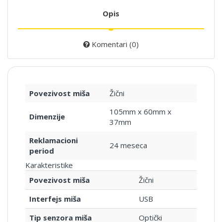
Opis
Komentari (0)
Povezivost miša
Žični
105mm x 60mm x
Dimenzije
37mm
Reklamacioni
24 meseca
period
Karakteristike
Povezivost miša
Žični
Interfejs miša
USB
Tip senzora miša
Optički