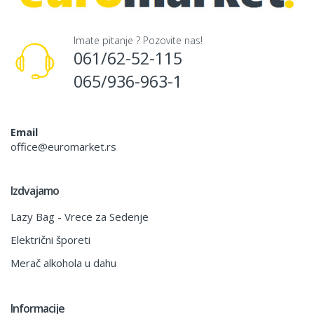
Imate pitanje ? Pozovite nas!
061/62-52-115
065/936-963-1
Email
office@euromarket.rs
Izdvajamo
Lazy Bag - Vrece za Sedenje
Električni šporeti
Merač alkohola u dahu
Informacije