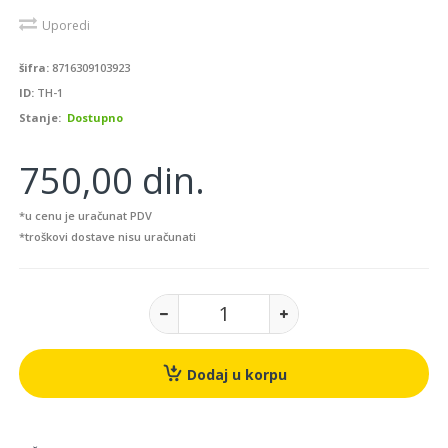
Uporedi
šifra:
8716309103923
ID:
TH-1
Stanje:
Dostupno
750,00 din.
*u cenu je uračunat PDV
*troškovi dostave nisu uračunati
Dodaj u korpu