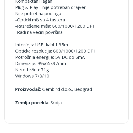
Kompaktan i lagan
Plug & Play - nije potreban drajver
Nije potrebna podloga
-Opticki miš sa 4 tastera
-Razrešenie miša: 800/1000/1200 DPI
-Radi na vecini površina
Interfejs: USB, kabl 1.35m
Opticka rezolucija: 800/1000/1200 DPI
Potrošnja energije: 5V DC do 5mA
Dimenzije: 99x65x37mm
Neto težina: 71g
Windows 7/8/10
Proizvođač
: Gembird d.o.o., Beograd
Zemlja porekla
: Srbija