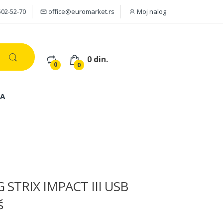
502-52-70
office@euromarket.rs
Moj nalog
0 din.
0
0
JA
 STRIX IMPACT III USB
š