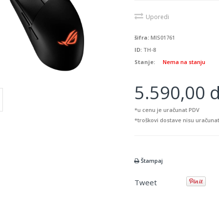
Uporedi
šifra:
MIS01761
ID:
TH-8
Stanje:
Nema na stanju
5.590,00 d
*u cenu je uračunat PDV
*troškovi dostave nisu uračunat
Štampaj
Tweet