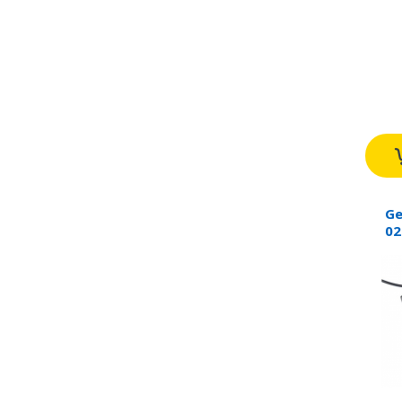
Ge
02
12
bl