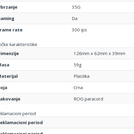
brzanje
35G
aming
Da
rame rate
300 ips
zičke karakteristike
imenzije
126mm x 62mm x 39mm
Masa
59g
aterijal
Plastika
oja
Crna
akovanje
ROG paracord
klamacioni period
eklamacioni period
eklamacioni period