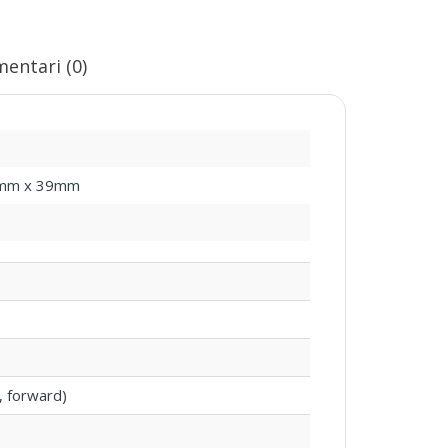
entari (0)
mm x 39mm
, forward)