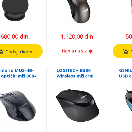
600,00 din.
1.120,00 din.
50
Nema na stanju
Dodaj u korpu
D
mbird MUS-4B-
LOGITECH B330
GENIU
 optički miš 800-
Wireless miš crni
USB c
00Dpi 4-button
ack 115mm USB