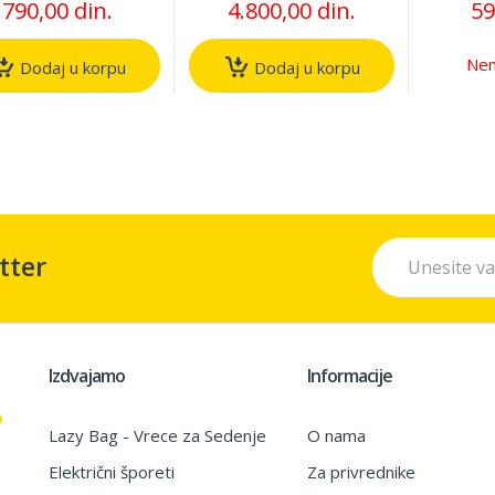
790,00 din.
4.800,00 din.
59
Nem
Dodaj u korpu
Dodaj u korpu
tter
Izdvajamo
Informacije
Lazy Bag - Vrece za Sedenje
O nama
Električni šporeti
Za privrednike