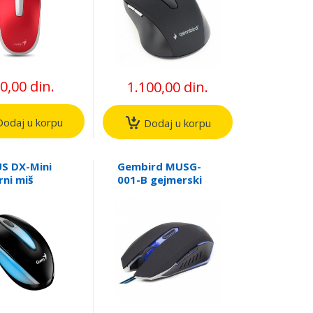
0,00 din.
1.100,00 din.
odaj u korpu
Dodaj u korpu
S DX-Mini
Gembird MUSG-
rni miš
001-B gejmerski
miš optički sa
plavim
osvetljenjem 400-
2400Dpi black
130mm