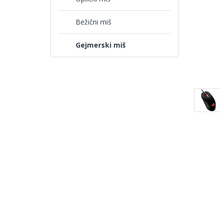
Bežični miš
Gejmerski miš