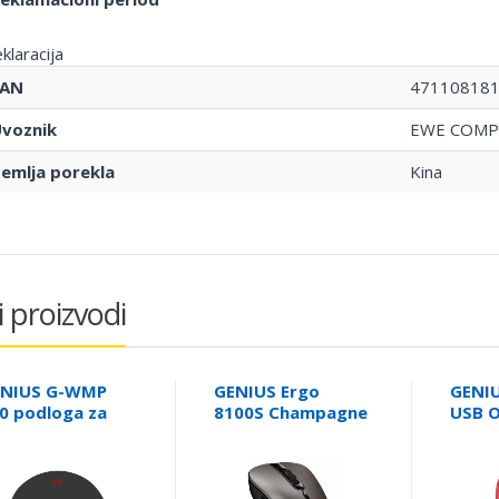
klaracija
EAN
47110818
voznik
EWE COMP
emlja porekla
Kina
i proizvodi
NIUS G-WMP
GENIUS Ergo
GENI
0 podloga za
8100S Champagne
USB O
š
titanium USB
miš
Bežični miš