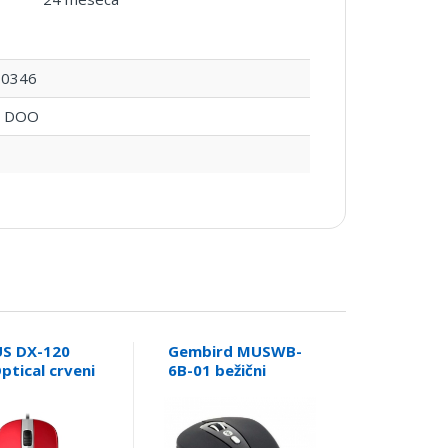
10346
 DOO
US DX-120
Gembird MUSWB-
ptical crveni
6B-01 bežični
bluetooth miš
optički USB 800-
1600Dpi black
95mm