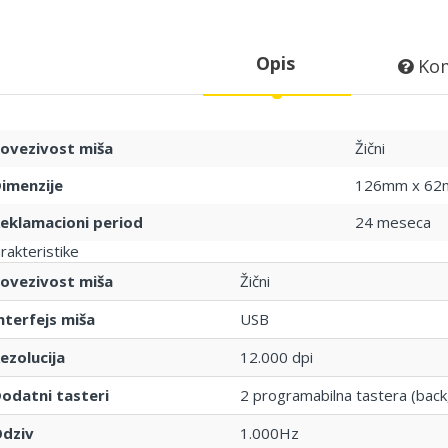
Opis
Kom
ovezivost miša
Žični
imenzije
126mm x 62
eklamacioni period
24 meseca
rakteristike
ovezivost miša
Žični
nterfejs miša
USB
ezolucija
12.000 dpi
odatni tasteri
2 programabilna tastera (back
dziv
1.000Hz