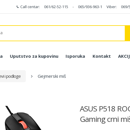
Call centar:
061/62-52-115
-
065/936-963-1
Viber:
069/
a
Uputstvo za kupovinu
Isporuka
Kontakt
AKCI
vi i podloge
Gejmerski miš
ASUS P518 ROG
Gaming crni mi