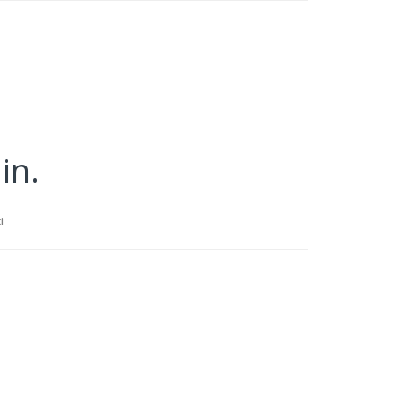
in.
i