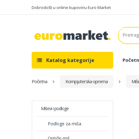
Dobrodošli u online kupovinu Euro Market
Katalog kategorije
Početn
Početna
Kompjuterska oprema
Miše
Miševi i podloge
Podloge za miša
Optički miš