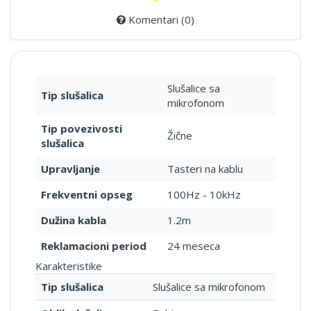
Komentari (0)
Slušalice sa
Tip slušalica
mikrofonom
Tip povezivosti
Žične
slušalica
Upravljanje
Tasteri na kablu
Frekventni opseg
100Hz - 10kHz
Dužina kabla
1.2m
Reklamacioni period
24 meseca
Karakteristike
Tip slušalica
Slušalice sa mikrofonom