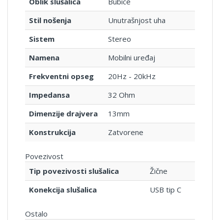
Oblik slušalica
Bubice
Stil nošenja
Unutrašnjost uha
Sistem
Stereo
Namena
Mobilni uređaj
Frekventni opseg
20Hz - 20kHz
Impedansa
32 Ohm
Dimenzije drajvera
13mm
Konstrukcija
Zatvorene
Povezivost
Tip povezivosti slušalica
Žične
Konekcija slušalica
USB tip C
Ostalo