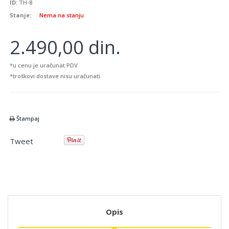
ID:
TH-8
Stanje:
Nema na stanju
2.490,00 din.
*u cenu je uračunat PDV
*troškovi dostave nisu uračunati
Štampaj
Tweet
Opis