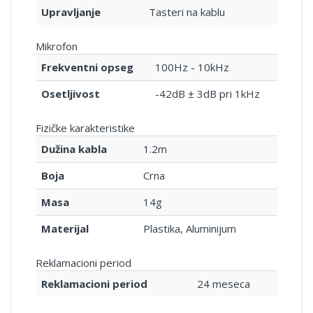
Upravljanje
Tasteri na kablu
Mikrofon
Frekventni opseg
100Hz - 10kHz
Osetljivost
-42dB ± 3dB pri 1kHz
Fizičke karakteristike
Dužina kabla
1.2m
Boja
Crna
Masa
14g
Materijal
Plastika, Aluminijum
Reklamacioni period
Reklamacioni period
24 meseca