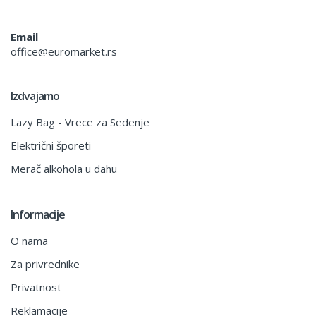
Email
office@euromarket.rs
Izdvajamo
Lazy Bag - Vrece za Sedenje
Električni šporeti
Merač alkohola u dahu
Informacije
O nama
Za privrednike
Privatnost
Reklamacije