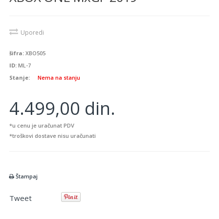
Uporedi
šifra:
XBO505
ID:
ML-7
Stanje:
Nema na stanju
4.499,00 din.
*u cenu je uračunat PDV
*troškovi dostave nisu uračunati
Štampaj
Tweet