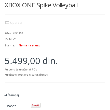
XBOX ONE Spike Volleyball
Uporedi
šifra:
XBO460
ID:
ML-7
Stanje:
Nema na stanju
5.499,00 din.
*u cenu je uračunat PDV
*troškovi dostave nisu uračunati
Štampaj
Tweet