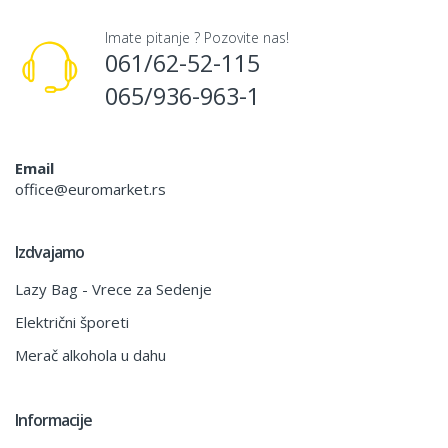
Imate pitanje ? Pozovite nas!
061/62-52-115
065/936-963-1
Email
office@euromarket.rs
Izdvajamo
Lazy Bag - Vrece za Sedenje
Električni šporeti
Merač alkohola u dahu
Informacije