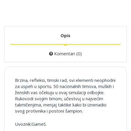
Opis
Komentari (0)
Brzina, refleksi, timski rad, svi elementi neophodni
za uspeh u sportu. 50 nacionalnih timova, muških i
ženskih vas očekuju u ovaj simulaciji odbojke.
Rukovodi svojim timom, učestvuj u najvećim
takmičenjima, menjaj taktike kako bi iznenadio
svog protivnika i postoni šampion.
Uvoznik:GameS