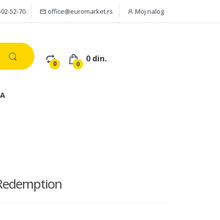
502-52-70
office@euromarket.rs
Moj nalog
0 din.
0
0
JA
Redemption