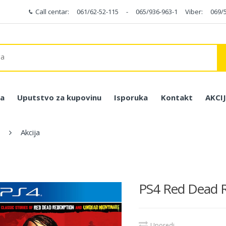
Call centar:
061/62-52-115
-
065/936-963-1
Viber:
069/
a
Uputstvo za kupovinu
Isporuka
Kontakt
AKCI
Akcija
PS4 Red Dead 
Uporedi