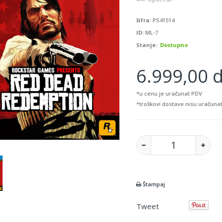
šifra:
PS41514
ID:
ML-7
Stanje:
Dostupno
6.999,00 d
*u cenu je uračunat PDV
*troškovi dostave nisu uračunat
Štampaj
Tweet