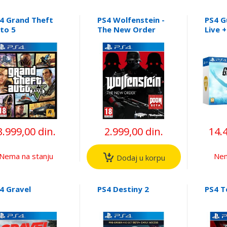
4 Grand Theft
PS4 Wolfenstein -
PS4 G
to 5
The New Order
Live 
3.999,00 din.
2.999,00 din.
14.
Nema na stanju
Nem
Dodaj u korpu
4 Gravel
PS4 Destiny 2
PS4 T