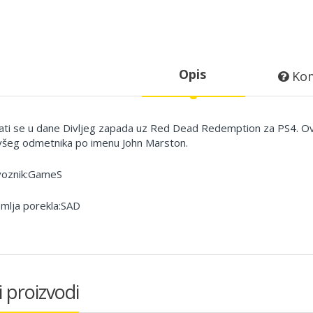
Opis
Kom
ati se u dane Divljeg zapada uz Red Dead Redemption za PS4.
Ova
všeg odmetnika po imenu John Marston.
oznik:GameS
mlja porekla:SAD
i proizvodi