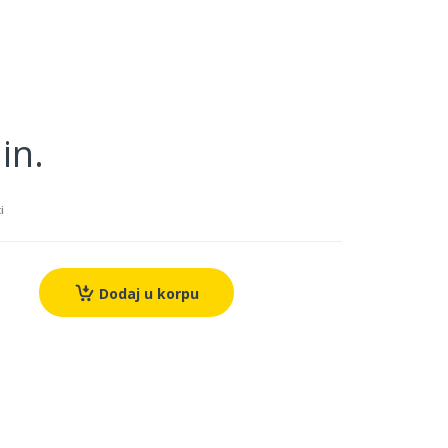
in.
i
Dodaj u korpu