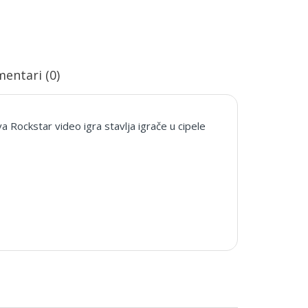
entari (0)
 Rockstar video igra stavlja igrače u cipele