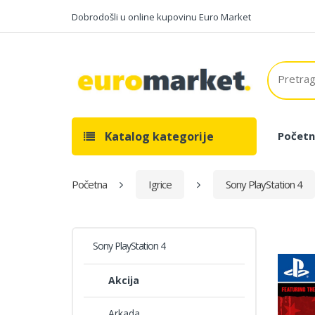
Dobrodošli u online kupovinu Euro Market
Katalog kategorije
Početn
Početna
Igrice
Sony PlayStation 4
Sony PlayStation 4
Akcija
Arkada