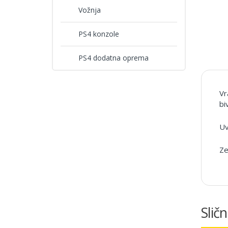
Vožnja
PS4 konzole
PS4 dodatna oprema
Vr
bi
Uv
Ze
Sličn