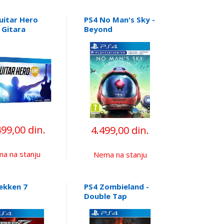
uitar Hero
PS4 No Man's Sky -
+ Gitara
Beyond
499,00 din.
4.499,00 din.
a na stanju
Nema na stanju
ekken 7
PS4 Zombieland -
Double Tap
Roadtrip