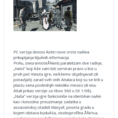
PC verzija donosi Äetiri nove vrste naÄina
prikupljanja kljuÄnih informacija.
PriÄu, (neuravnoteÅ¾eni) paralelizam dve radnje,
„twist” koji Ä‡e vam biti serviran pravo u lice u
prvih pet minuta igre, neÄ‡emo objašnjavati (ili
ponavljati) zarad svih onih Äitalaca koji su se krili u
plastu sena poslednjih nekoliko meseci (ili nisu
Äitali prikaz verzije za Xbox 360 u SK 1/08).
„Naša” verzija igre funkcioniše na identiÄan naÄin
kao i konzolna: preuzimanje zadatka u
assassinskoj citadeli Masyaf, poseta gradu u
kojem obitava buduÄ‡a, visokoprofilna Å¾rtva,