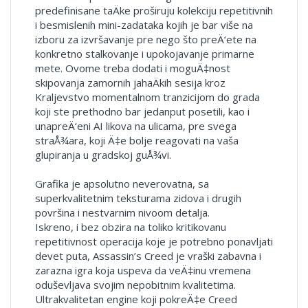
predefinisane taÄke proširuju kolekciju repetitivnih
i besmislenih mini-zadataka kojih je bar više na
izboru za izvršavanje pre nego što preÄ‘ete na
konkretno stalkovanje i upokojavanje primarne
mete. Ovome treba dodati i moguÄ‡nost
skipovanja zamornih jahaÄkih sesija kroz
Kraljevstvo momentalnom tranzicijom do grada
koji ste prethodno bar jedanput posetili, kao i
unapreÄ‘eni AI likova na ulicama, pre svega
straÅ¾ara, koji Ä‡e bolje reagovati na vaša
glupiranja u gradskoj guÅ¾vi.
Grafika je apsolutno neverovatna, sa
superkvalitetnim teksturama zidova i drugih
površina i nestvarnim nivoom detalja.
Iskreno, i bez obzira na toliko kritikovanu
repetitivnost operacija koje je potrebno ponavljati
devet puta, Assassin’s Creed je vraški zabavna i
zarazna igra koja uspeva da veÄ‡inu vremena
oduševljava svojim nepobitnim kvalitetima.
Ultrakvalitetan engine koji pokreÄ‡e Creed