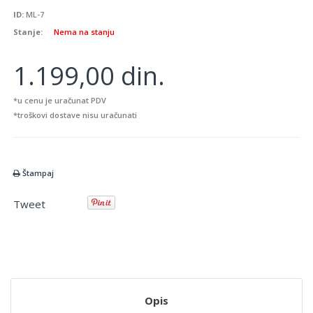
ID:
ML-7
Stanje:
Nema na stanju
1.199,00 din.
*u cenu je uračunat PDV
*troškovi dostave nisu uračunati
Štampaj
Tweet
Opis