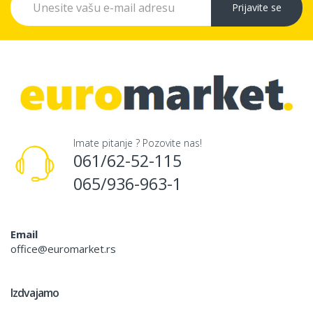
Prijavite se
Imate pitanje ? Pozovite nas!
061/62-52-115
065/936-963-1
Email
office@euromarket.rs
Izdvajamo