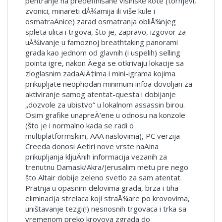
pentranje na predefinisane visinske kote (tornjevi,
zvonici, minareti dÅ¾amija ili više kule i
osmatraÄnice) zarad osmatranja obliÅ¾njeg
spleta ulica i trgova, što je, zapravo, izgovor za
uÅ¾ivanje u famoznoj breathtaking panorami
grada kao jednom od glavnih (i uspelih) selling
pointa igre, nakon Äega se otkrivaju lokacije sa
zloglasnim zadaÄiÄ‡ima i mini-igrama kojima
prikupljate neophodan minimum infoa dovoljan za
aktiviranje samog atentat-questa i dobijanje
„dozvole za ubistvo” u lokalnom assassin birou.
Osim grafike unapreÄ‘ene u odnosu na konzole
(što je i normalno kada se radi o
multiplatformskim, AAA naslovima), PC verzija
Creeda donosi Äetiri nove vrste naÄina
prikupljanja kljuÄnih informacija vezanih za
trenutnu Damask/Akra/Jerusalim metu pre nego
što Altair dobije zeleno svetlo za sam atentat.
Pratnja u opasnim delovima grada, brza i tiha
eliminacija strelaca koji straÅ¾are po krovovima,
uništavanje tezgi(!) nesnosnih trgovaca i trka sa
vremenom preko krovova zgrada do