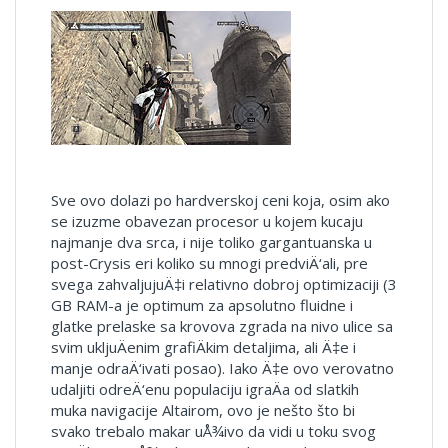
Sve ovo dolazi po hardverskoj ceni koja, osim ako
se izuzme obavezan procesor u kojem kucaju
najmanje dva srca, i nije toliko gargantuanska u
post-Crysis eri koliko su mnogi predviÄ‘ali, pre
svega zahvaljujuÄ‡i relativno dobroj optimizaciji (3
GB RAM-a je optimum za apsolutno fluidne i
glatke prelaske sa krovova zgrada na nivo ulice sa
svim ukljuÄenim grafiÄkim detaljima, ali Ä‡e i
manje odraÄ‘ivati posao). Iako Ä‡e ovo verovatno
udaljiti odreÄ‘enu populaciju igraÄa od slatkih
muka navigacije Altairom, ovo je nešto što bi
svako trebalo makar uÅ¾ivo da vidi u toku svog