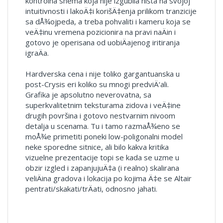
kontrolna shema koja nije izgubila ništa na svojoj
intuitivnosti i lakoÄ‡i korišÄ‡enja prilikom tranzicije
sa dÅ¾ojpeda, a treba pohvaliti i kameru koja se
veÄ‡inu vremena pozicionira na pravi naÄin i
gotovo je operisana od uobiÄajenog iritiranja
igraÄa.
Hardverska cena i nije toliko gargantuanska u
post-Crysis eri koliko su mnogi predviÄ‘ali.
Grafika je apsolutno neverovatna, sa
superkvalitetnim teksturama zidova i veÄ‡ine
drugih površina i gotovo nestvarnim nivoom
detalja u scenama. Tu i tamo razmaÅ¾eno se
moÅ¾e primetiti poneki low-poligonalni model
neke sporedne sitnice, ali bilo kakva kritika
vizuelne prezentacije topi se kada se uzme u
obzir izgled i zapanjujuÄ‡a (i realno) skalirana
veliÄina gradova i lokacija po kojima Ä‡e se Altair
pentrati/skakati/trÄati, odnosno jahati.