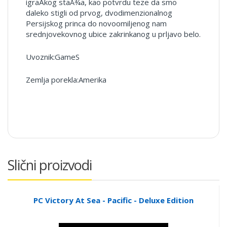
igraÄkog staÅ¾a, kao potvrdu teze da smo
daleko stigli od prvog, dvodimenzionalnog
Persijskog princa do novoomiljenog nam
srednjovekovnog ubice zakrinkanog u prljavo belo.
Uvoznik:GameS
Zemlja porekla:Amerika
Slični proizvodi
PC Victory At Sea - Pacific - Deluxe Edition