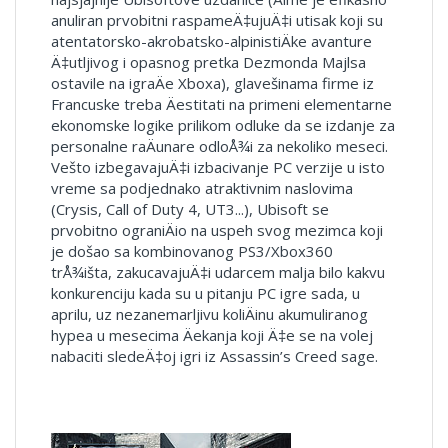
anuliran prvobitni raspameÄ‡ujuÄ‡i utisak koji su
atentatorsko-akrobatsko-alpinistiÄke avanture
Ä‡utljivog i opasnog pretka Dezmonda Majlsa
ostavile na igraÄe Xboxa), glavešinama firme iz
Francuske treba Äestitati na primeni elementarne
ekonomske logike prilikom odluke da se izdanje za
personalne raÄunare odloÅ¾i za nekoliko meseci.
Vešto izbegavajuÄ‡i izbacivanje PC verzije u isto
vreme sa podjednako atraktivnim naslovima
(Crysis, Call of Duty 4, UT3...), Ubisoft se
prvobitno ograniÄio na uspeh svog mezimca koji
je došao sa kombinovanog PS3/Xbox360
trÅ¾išta, zakucavajuÄ‡i udarcem malja bilo kakvu
konkurenciju kada su u pitanju PC igre sada, u
aprilu, uz nezanemarljivu koliÄinu akumuliranog
hypea u mesecima Äekanja koji Ä‡e se na volej
nabaciti sledeÄ‡oj igri iz Assassin’s Creed sage.