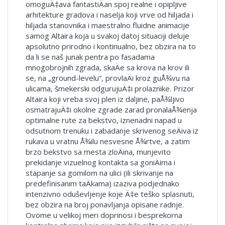
omoguÄ‡ava fantastiÄan spoj realne i opipljive
arhitekture gradova i naselja koji vrve od hiljada i
hiljada stanovnika i maestralno fluidne animacije
samog Altaira koja u svakoj datoj situaciji deluje
apsolutno prirodno i kontinualno, bez obzira na to
da li se naš junak pentra po fasadama
mnogobrojnih zgrada, skaÄe sa krova na krov ili
se, na „ground-levelu”, provlaÄi kroz guÅ¾vu na
ulicama, šmekerski odgurujuÄ‡i prolaznike. Prizor
Altaira koji vreba svoj plen iz daljine, paÅ¾ljivo
osmatrajuÄ‡i okolne zgrade zarad pronalaÅ¾enja
optimalne rute za bekstvo, iznenadni napad u
odsutnom trenuku i zabadanje skrivenog seÄiva iz
rukava u vratnu Å¾ilu nesvesne Å¾rtve, a zatim
brzo bekstvo sa mesta zloÄina, munjevito
prekidanje vizuelnog kontakta sa goniÄima i
stapanje sa gomilom na ulici (ili skrivanje na
predefinisanim taÄkama) izaziva podjednako
intenzivno oduševljenje koje Ä‡e teško splasnuti,
bez obzira na broj ponavljanja opisane radnje.
Ovome u velikoj meri doprinosi i besprekorna