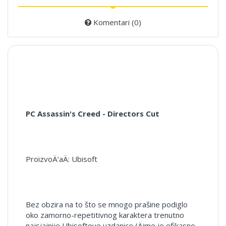
Komentari (0)
PC Assassin's Creed - Directors Cut
ProizvoÄ‘aÄ: Ubisoft
Bez obzira na to što se mnogo prašine podiglo
oko zamorno-repetitivnog karaktera trenutno
najsjajnije Ubisoftove uzdanice (Äime je efikasno