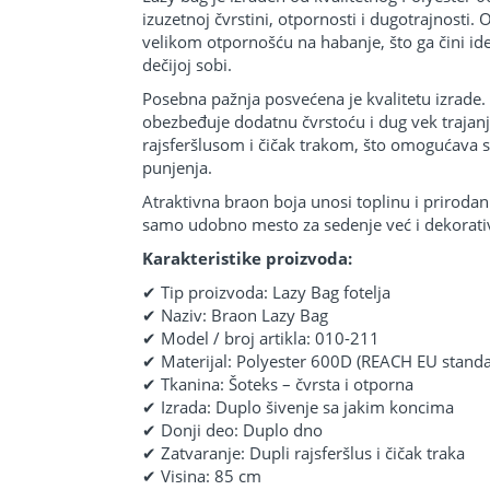
izuzetnoj čvrstini, otpornosti i dugotrajnosti.
velikom otpornošću na habanje, što ga čini id
dečijoj sobi.
Posebna pažnja posvećena je kvalitetu izrade. 
obezbeđuje dodatnu čvrstoću i dug vek trajanj
rajsferšlusom i čičak trakom, što omogućava 
punjenja.
Atraktivna braon boja unosi toplinu i prirodan
samo udobno mesto za sedenje već i dekorativ
Karakteristike proizvoda:
✔ Tip proizvoda: Lazy Bag fotelja
✔ Naziv: Braon Lazy Bag
✔ Model / broj artikla: 010-211
✔ Materijal: Polyester 600D (REACH EU standa
✔ Tkanina: Šoteks – čvrsta i otporna
✔ Izrada: Duplo šivenje sa jakim koncima
✔ Donji deo: Duplo dno
✔ Zatvaranje: Dupli rajsferšlus i čičak traka
✔ Visina: 85 cm