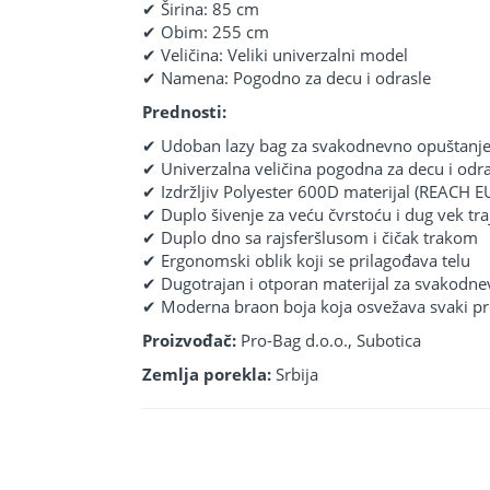
✔ Širina: 85 cm
✔ Obim: 255 cm
✔ Veličina: Veliki univerzalni model
✔ Namena: Pogodno za decu i odrasle
Prednosti:
✔ Udoban lazy bag za svakodnevno opuštanj
✔ Univerzalna veličina pogodna za decu i odra
✔ Izdržljiv Polyester 600D materijal (REACH E
✔ Duplo šivenje za veću čvrstoću i dug vek tra
✔ Duplo dno sa rajsferšlusom i čičak trakom
✔ Ergonomski oblik koji se prilagođava telu
✔ Dugotrajan i otporan materijal za svakodn
✔ Moderna braon boja koja osvežava svaki pr
Proizvođač:
Pro-Bag d.o.o., Subotica
Zemlja porekla:
Srbija